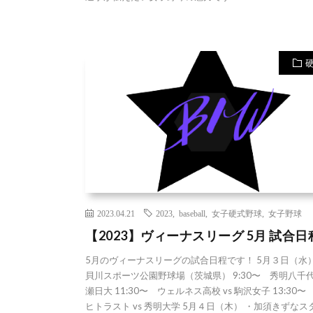
2023.04.21
2023
,
baseball
,
女子硬式野球
,
女子野球
【2023】ヴィーナスリーグ 5月 試合日
5月のヴィーナスリーグの試合日程です！ 5月３日（水）
貝川スポーツ公園野球場（茨城県） 9:30〜 秀明八千代v
瀬日大 11:30〜 ウェルネス高校 vs 駒沢女子 13:30〜
ヒトラスト vs 秀明大学 5月４日（木） ・加須きずなス