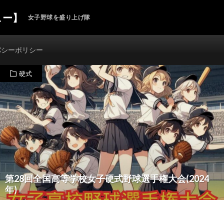
ュー】
女子野球を盛り上げ隊
バシーポリシー
硬式
第28回全国高等学校女子硬式野球選手権大会(2024
年)