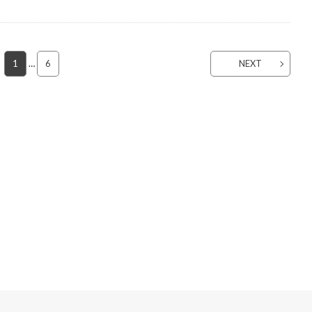
1
…
6
NEXT