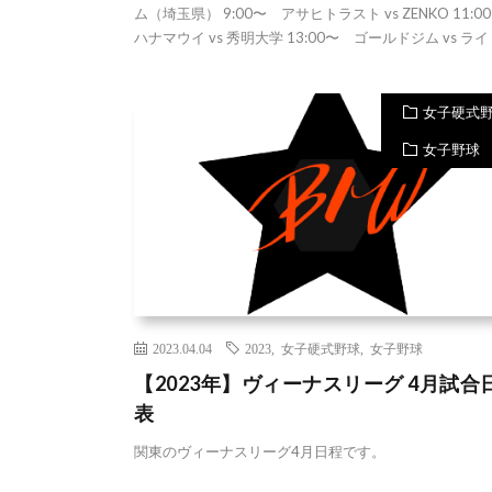
ム（埼玉県） 9:00〜 アサヒトラスト vs ZENKO 11:
ハナマウイ vs 秀明大学 13:00〜 ゴールドジム vs ライ [
女子硬式
女子野球
2023.04.04
2023
,
女子硬式野球
,
女子野球
【2023年】ヴィーナスリーグ 4月試合
表
関東のヴィーナスリーグ4月日程です。