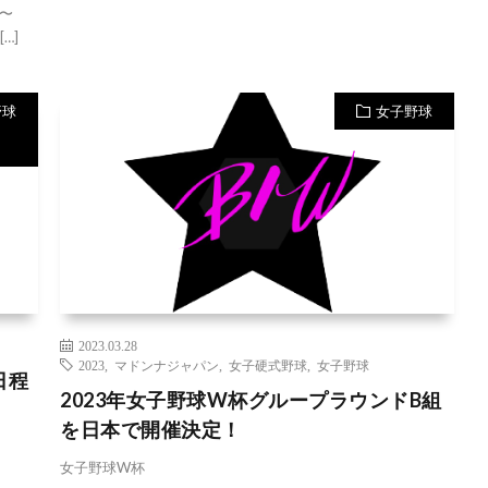
00〜
…]
野球
女子野球
2023.03.28
2023
,
マドンナジャパン
,
女子硬式野球
,
女子野球
日程
2023年女子野球W杯グループラウンドB組
を日本で開催決定！
女子野球W杯