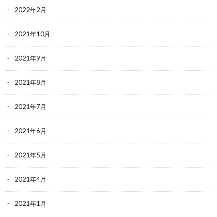
2022年2月
2021年10月
2021年9月
2021年8月
2021年7月
2021年6月
2021年5月
2021年4月
2021年1月