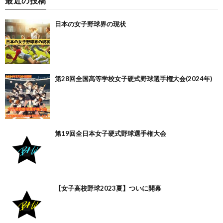
最近の投稿
日本の女子野球界の現状
第28回全国高等学校女子硬式野球選手権大会(2024年)
第19回全日本女子硬式野球選手権大会
【女子高校野球2023夏】ついに開幕