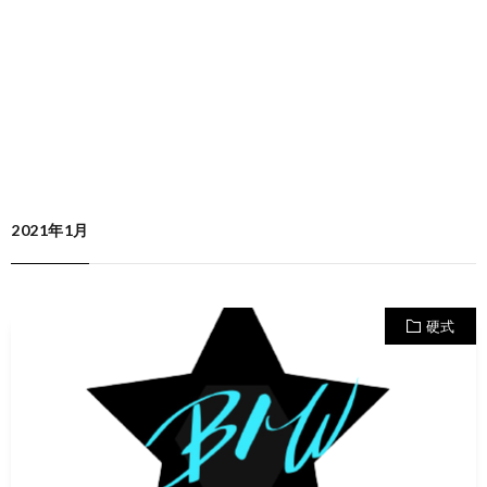
2021年1月
硬式