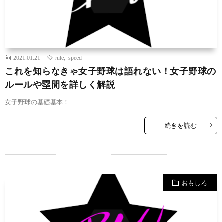
2021.01.21
rule
,
speed
これを知らなきゃ女子野球は語れない！女子野球の
ルールや塁間を詳しく解説
女子野球の基礎基本！
続きを読む
おもしろ