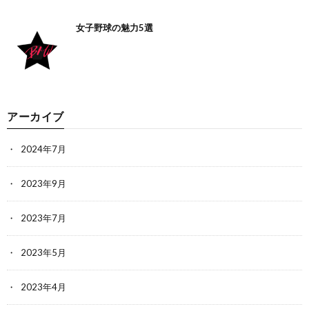
女子野球の魅力5選
アーカイブ
2024年7月
2023年9月
2023年7月
2023年5月
2023年4月