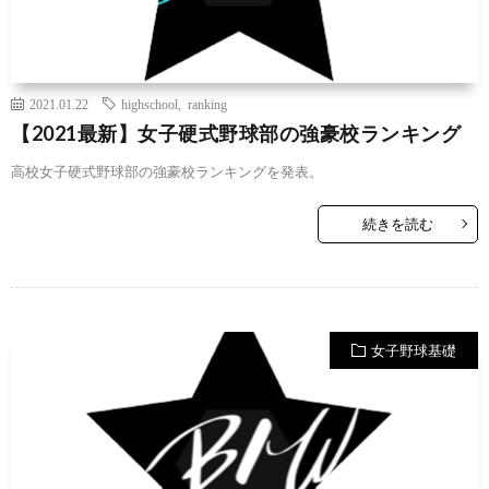
2021.01.22
highschool
,
ranking
【2021最新】女子硬式野球部の強豪校ランキング
高校女子硬式野球部の強豪校ランキングを発表。
続きを読む
女子野球基礎