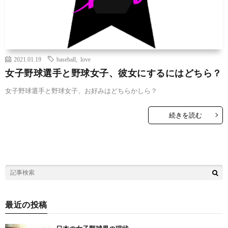
2021.01.19
baseball
,
love
女子野球選手と野球女子、彼女にするにはどちら？
女子野球選手と野球女子、お好みはどちらかしら？
続きを読む
最近の投稿