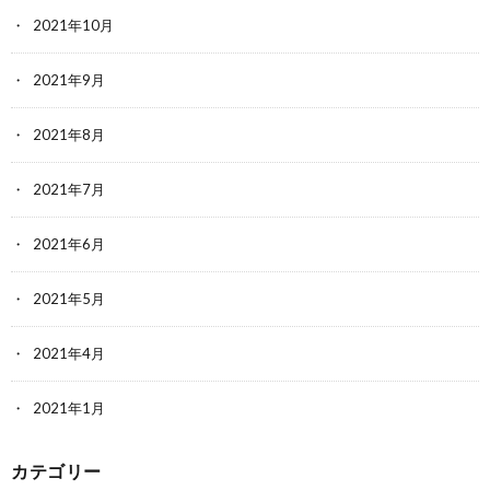
2021年10月
2021年9月
2021年8月
2021年7月
2021年6月
2021年5月
2021年4月
2021年1月
カテゴリー