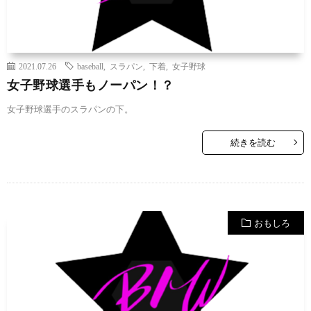
2021.07.26
baseball
,
スラパン
,
下着
,
女子野球
女子野球選手もノーパン！？
女子野球選手のスラパンの下。
続きを読む
おもしろ