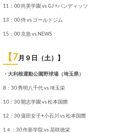
11：00 尚美学園 vs GJ +バンディッツ
13：00 侍 vs ゴールドジム
15：00 京急 vs NEWS
【7
月９日（土）】
・大利根運動公園野球場（埼玉県）
8：30 秀明八千代 vs 埼玉栄
10：30 開志学園 vs 松本国際
12：30 蒲田女子+小石川 vs 松本国際
1４：30 作新学院 vs 花咲徳栄