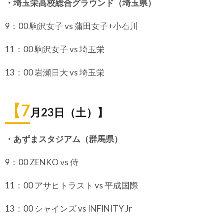
・埼玉栄高校総合グラウンド（埼玉県）
9：00 駒沢女子 vs 蒲田女子+小石川
11：00 駒沢女子 vs 埼玉栄
13：00 岩瀬日大 vs 埼玉栄
【7
月23日（土）】
・あずまスタジアム（群馬県）
9：00 ZENKO vs 侍
11：00 アサヒトラスト vs 平成国際
13：00 シャインズ vs INFINITY Jr