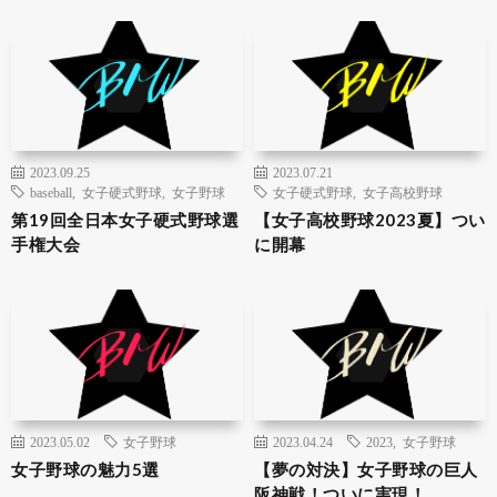
2023.09.25
2023.07.21
baseball
,
女子硬式野球
,
女子野球
女子硬式野球
,
女子高校野球
第19回全日本女子硬式野球選
【女子高校野球2023夏】つい
手権大会
に開幕
2023.05.02
女子野球
2023.04.24
2023
,
女子野球
女子野球の魅力5選
【夢の対決】女子野球の巨人
阪神戦！ついに実現！