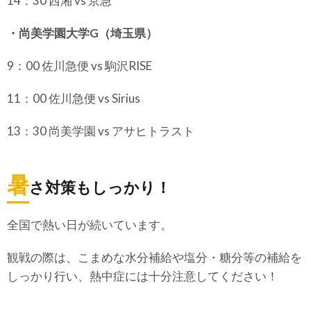
14：30 西湘 vs 京急
・尚美学園大学G（埼玉県）
9：00 佐川急便 vs 駒沢RISE
11：00 佐川急便 vs Sirius
13：30 尚美学園 vs アサヒトラスト
暑
さ対策もしっかり！
全国で熱い日が続いています。
観戦の際は、こまめな水分補給や塩分・糖分等の補給を
しっかり行い、熱中症には十分注意してください！