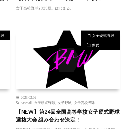
女子高校野球2023夏。はじまる。
野球
女子硬式野球
硬式
2023.02.02
baseball
,
女子硬式野球
,
女子野球
,
女子高校野球
【NEW】第24回全国高等学校女子硬式野球
選抜大会 組み合わせ決定！