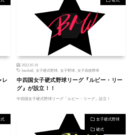
2022.05.10
baseball
,
女子硬式野球
,
女子野球
,
女子高校野球
ャレ
中四国女子硬式野球リーグ『ルビー・リー
グ』が設立！！
中四国女子硬式野球リーグ「ルビー・リーグ」設立！
硬式
女子硬式野球
硬式