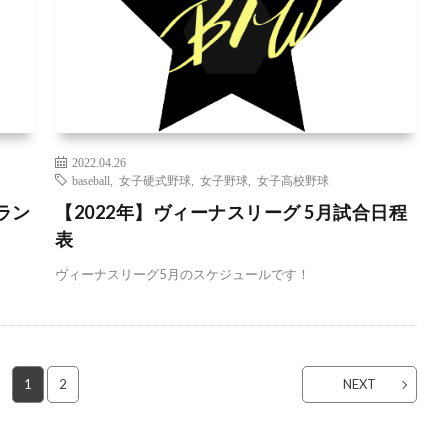
2022.04.26
baseball
,
女子硬式野球
,
女子野球
,
女子高校野球
ラン
【2022年】ヴィーナスリーグ 5月試合日程
表
ヴィーナスリーグ5月のスケジュールです！
1
2
NEXT