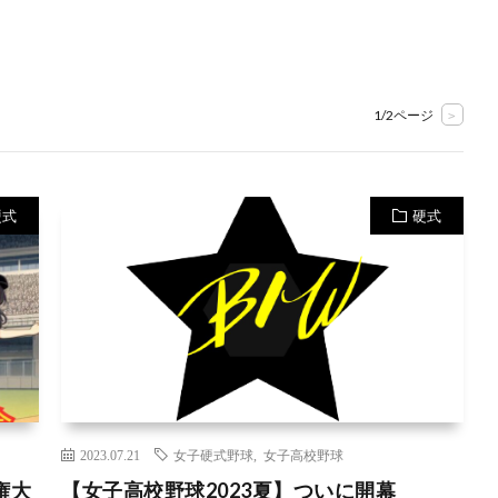
1/2ページ
>
硬式
硬式
2023.07.21
女子硬式野球
,
女子高校野球
権大
【女子高校野球2023夏】ついに開幕