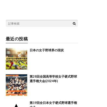
最近の投稿
日本の女子野球界の現状
第28回全国高等学校女子硬式野球
選手権大会(2024年)
第19回全日本女子硬式野球選手権